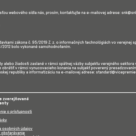
sťou webového sídla nás, prosím, kontaktujte na e-mailovej adrese: snk@s
i
avkami zákona č. 95/2019 Z. z. o informačných technológiách vo verejnej s
16/2012 bolo vykonané samohodnotením.
 alebo žiadosti zaslané v rámci spätnej väzby subjektu verejného sektora v s
brátiť v rámci vynucovacieho konania na subjekt poverený presadzovaním S
nskej republiky a informatizáciu na e-mailovej adrese: standard@vicepremie
e zverejňované
enty
nie o prístupnosti
ávky
a osobných údajov
é obstarávanie