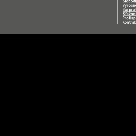
Slobodn
Výročn
Boj prot
Sťažnos
Protis
Kontrak