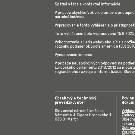
Spätná väzba a kontaktné informácie
V prípade akýchkoľvek problémov s prístupno
národná knižnica.
Vypracovanie tohto vyhlásenia o prístupnost
Toto vyhlásenie bolo vypracované 15.8.2025
Vyhodnotenie súladu webového sídla s požiad
rozsahu podmienok podľa smernice (EÚ) 20
Vynucovacie konanie
V prípade neuspokojivých odpovedí na podnety
Európskeho parlamentu 2016/2012 sa môžete o
regionálneho rozvoja a informatizácie Slove
Obsahový a technický
Povinn
prevádzkovateľ
dokum
Slovenská národná knižnica
Vyhláse
Námestie J. Cígera Hronského 1
Zmluvy
036 01 Martin
Objedn
Faktúry
Ochran
Verejn