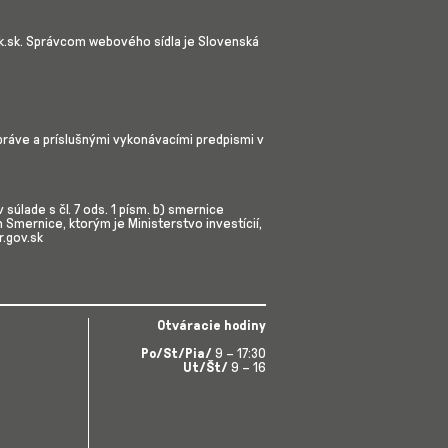
nk.sk. Správcom webového sídla je Slovenská
práve a príslušnými vykonávacími predpismi v
úlade s čl. 7 ods. 1 písm. b) smernice
mernice, ktorým je Ministerstvo investícií,
r.gov.sk
Otváracie hodiny
Po/St/Pia/
9 – 17:30
Ut/Št/
9 – 16