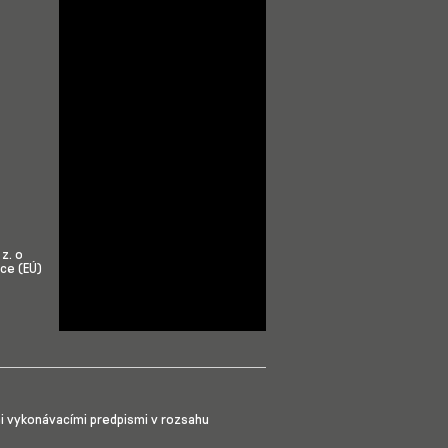
z. o
ce (EÚ)
mi vykonávacími predpismi v rozsahu