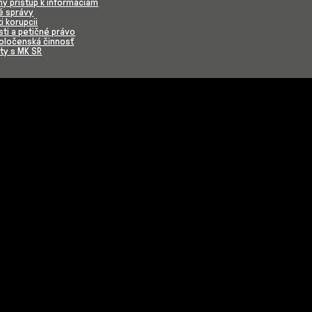
ý prístup k informáciám
é správy
i korupcii
ti a petičné právo
poločenská činnosť
ty s MK SR