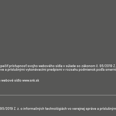
ečiť prístupnosť svojho webového sídla v súlade so zákonom č. 95/2019 Z. 
áve a príslušnými vykonávacími predpismi v rozsahu podmienok podľa smerni
a webové sídlo www.snk.sk
 95/2019 Z. z. o informačných technológiách vo verejnej správe a príslušný